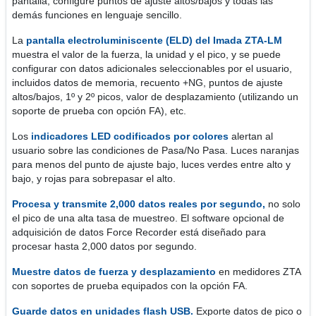
pantalla, configure puntos de ajuste altos/bajos y todas las
demás funciones en lenguaje sencillo.
La
pantalla electroluminiscente (ELD) del Imada ZTA-LM
muestra el valor de la fuerza, la unidad y el pico, y se puede
configurar con datos adicionales seleccionables por el usuario,
incluidos datos de memoria, recuento +NG, puntos de ajuste
altos/bajos, 1º y 2º picos, valor de desplazamiento (utilizando un
soporte de prueba con opción FA), etc.
Los
indicadores LED codificados por colores
alertan al
usuario sobre las condiciones de Pasa/No Pasa. Luces naranjas
para menos del punto de ajuste bajo, luces verdes entre alto y
bajo, y rojas para sobrepasar el alto.
Procesa y transmite 2,000 datos reales por segundo,
no solo
el pico de una alta tasa de muestreo. El software opcional de
adquisición de datos Force Recorder está diseñado para
procesar hasta 2,000 datos por segundo.
Muestre datos de fuerza y desplazamiento
en medidores ZTA
con soportes de prueba equipados con la opción FA.
Guarde datos en unidades flash USB.
Exporte datos de pico o