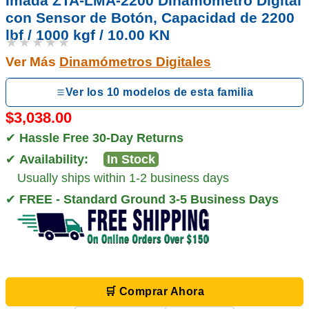
Imada ZTA-LMA-2200 Dinamómetro Digital
con Sensor de Botón, Capacidad de 2200
lbf / 1000 kgf / 10.00 KN
★★★★★
Ver Más
Dinamómetros Digitales
Ver los 10 modelos de esta familia
$3,038.00
✔
Hassle Free 30-Day Returns
✔
Availability:
In Stock
Usually ships within 1-2 business days
✔
FREE - Standard Ground 3-5 Business Days
🛒 Comprar Ahora