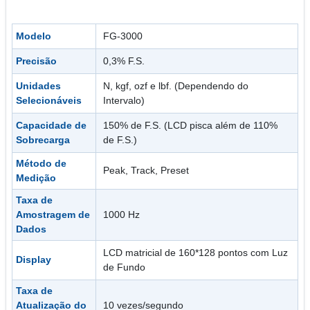
Modelo
FG-3000
Precisão
0,3% F.S.
Unidades
N, kgf, ozf e lbf. (Dependendo do
Selecionáveis
Intervalo)
Capacidade de
150% de F.S. (LCD pisca além de 110%
Sobrecarga
de F.S.)
Método de
Peak, Track, Preset
Medição
Taxa de
Amostragem de
1000 Hz
Dados
LCD matricial de 160*128 pontos com Luz
Display
de Fundo
Taxa de
Atualização do
10 vezes/segundo