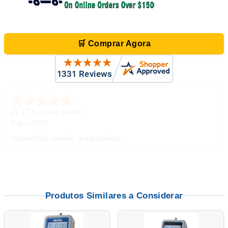
🛒 Comprar Agora
Zi
-
TX
,
united states
5 Jun 2026
outstanding service. great product
Produtos Similares a Considerar